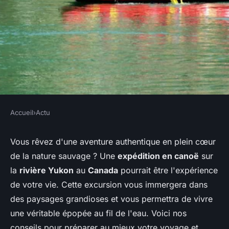
Accueil
›
Actu
ACTU
Quels sont les conseils pour
Vous rêvez d'une aventure authentique en plein cœur
de la nature sauvage ? Une
expédition en canoë
sur
une expédition en canoë sur la
la
rivière Yukon
au
Canada
pourrait être l'expérience
rivière Yukon, Canada?
de votre vie. Cette excursion vous immergera dans
des paysages grandioses et vous permettra de vivre
Lina
•
3 juin 2024
•
5 min de lecture
une véritable épopée au fil de l'eau. Voici nos
conseils pour préparer au mieux votre voyage et