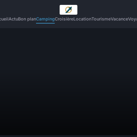
ueil
Actu
Bon plan
Camping
Croisière
Location
Tourisme
Vacance
Voy